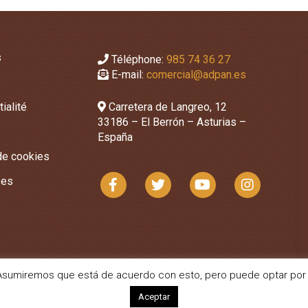
s
Téléphone:
985 74 36 27
E-mail:
comercial@adpan.es
ialité
Carretera de Langreo, 12
33186 – El Berrón – Asturias –
España
 de cookies
ses
a. Asumiremos que está de acuerdo con esto, pero puede optar por 
Aceptar