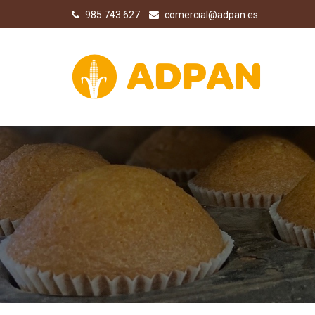
985 743 627
comercial@adpan.es