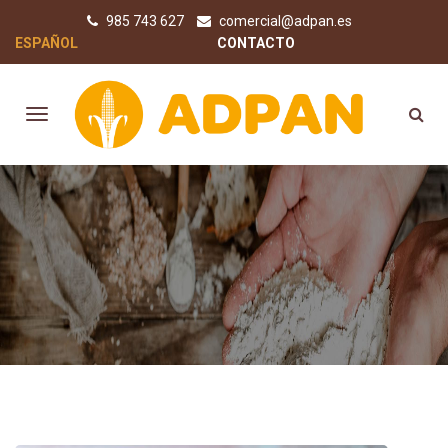
985 743 627
comercial@adpan.es
ESPAÑOL
CONTACTO