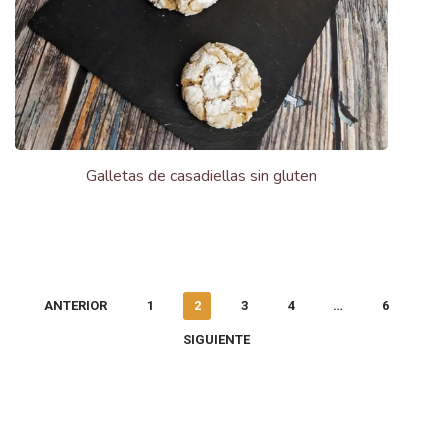
Galletas de casadiellas sin gluten
ANTERIOR
1
2
3
4
…
6
SIGUIENTE