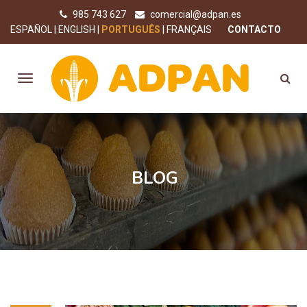
985 743 627
comercial@adpan.es
ESPAÑOL
ENGLISH
PORTUGUÊS
FRANÇAIS
CONTACTO
BLOG