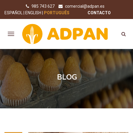
985 743 627
comercial@adpan.es
ESPAÑOL
ENGLISH
PORTUGUÊS
CONTACTO
BLOG