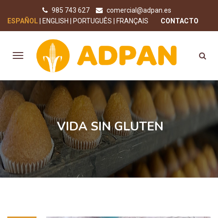
985 743 627
comercial@adpan.es
ESPAÑOL
ENGLISH
PORTUGUÊS
FRANÇAIS
CONTACTO
VIDA SIN GLUTEN