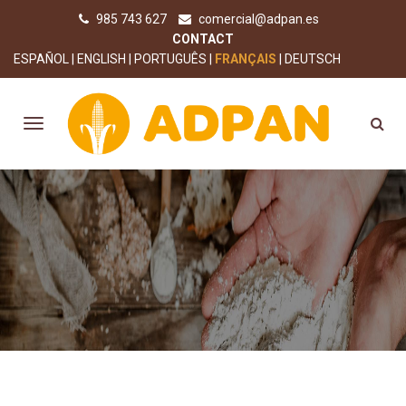
985 743 627
comercial@adpan.es
CONTACT
ESPAÑOL
ENGLISH
PORTUGUÊS
FRANÇAIS
DEUTSCH