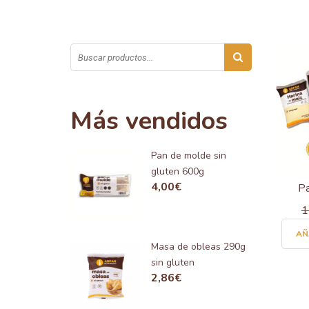
Más vendidos
Pan de molde sin
gluten 600g
4,00
€
Pa
1
AÑ
Masa de obleas 290g
sin gluten
2,86
€