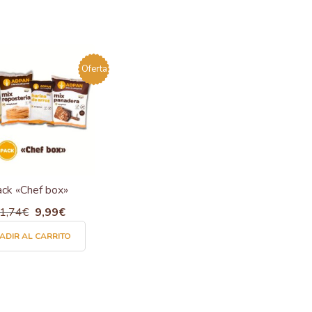
Oferta
ck «Chef box»
1,74
€
El
9,99
€
El
precio
precio
ADIR AL CARRITO
original
actual
era:
es:
11,74€.
9,99€.