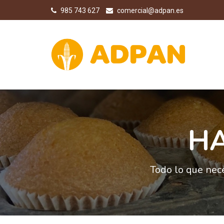
985 743 627
comercial@adpan.es
HA