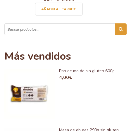
precio
precio
AÑADIR AL CARRITO
original
actual
era:
es:
11,74€.
9,99€.
Más vendidos
Pan de molde sin gluten 600g
4,00
€
Masa de obleas 290g sin gluten