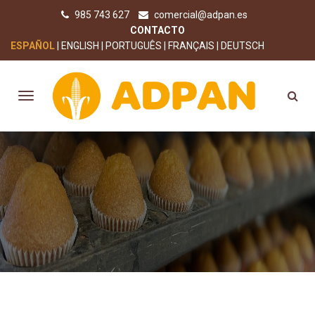
985 743 627
comercial@adpan.es
CONTACTO
ESPAÑOL
ENGLISH
PORTUGUÊS
FRANÇAIS
DEUTSCH
COMPRAR HARINA SIN GLUTEN