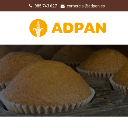
985 743 627
comercial@adpan.es