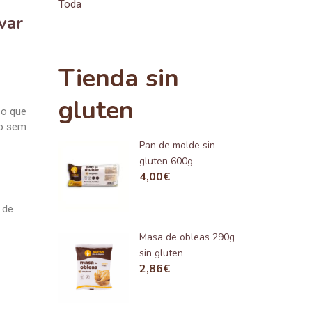
Toda
var
Tienda sin
gluten
 o que
ão sem
Pan de molde sin
gluten 600g
4,00
€
 de
Masa de obleas 290g
sin gluten
2,86
€