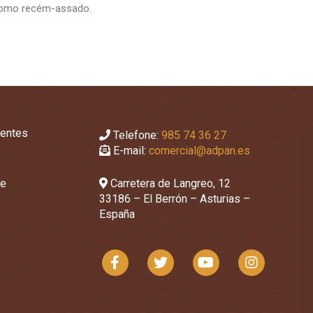
 como recém-assado.
uentes
Telefone:
985 74 36 27
E-mail:
comercial@adpan.es
de
Carretera de Langreo, 12
33186 – El Berrón – Asturias –
España