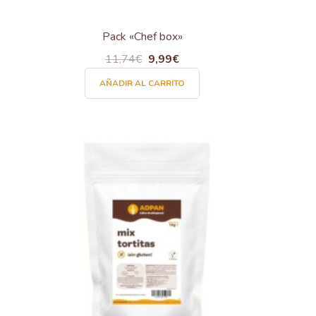
Pack «Chef box»
11,74
€
El
9,99
€
El
precio
precio
AÑADIR AL CARRITO
original
actual
era:
es:
11,74€.
9,99€.