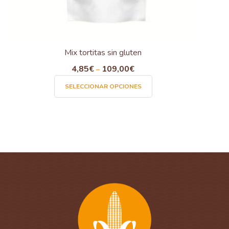
Mix tortitas sin gluten
4,85
€
109,00
€
–
Este
SELECCIONAR OPCIONES
producto
tiene
múltiples
variantes.
Las
opciones
se
pueden
elegir
en
la
página