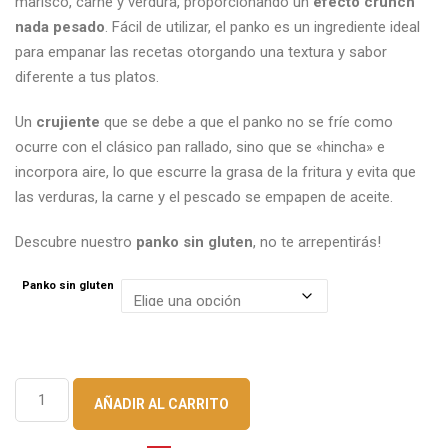
marisco, carne y verdura, proporcionando un
efecto crunch
nada pesado
. Fácil de utilizar, el panko es un ingrediente ideal
para empanar las recetas otorgando una textura y sabor
diferente a tus platos.
Un
crujiente
que se debe a que el panko no se fríe como
ocurre con el clásico pan rallado, sino que se «hincha» e
incorpora aire, lo que escurre la grasa de la fritura y evita que
las verduras, la carne y el pescado se empapen de aceite.
Descubre nuestro
panko sin gluten
, no te arrepentirás!
Panko sin gluten
Panko
AÑADIR AL CARRITO
sin
gluten